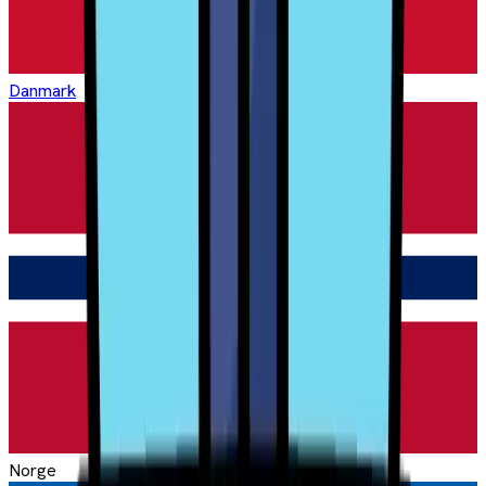
Danmark
Norge