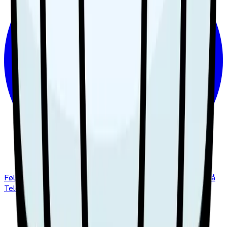
Følg oss på Telegram
Få ekspertenes spillforslag direkte på
Telegram og hold deg oppdatert