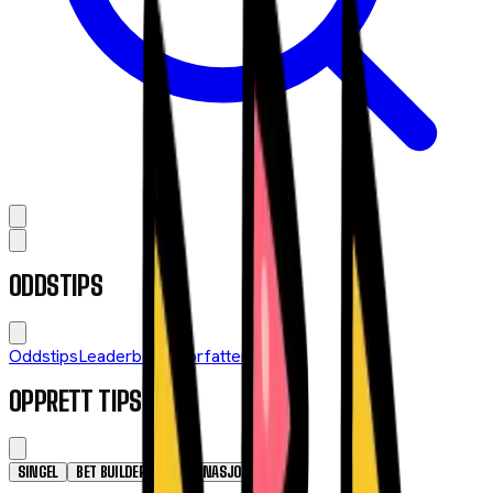
ODDSTIPS
Oddstips
Leaderboard
Forfattere
OPPRETT TIPS
SINGEL
BET BUILDER
KOMBINASJON