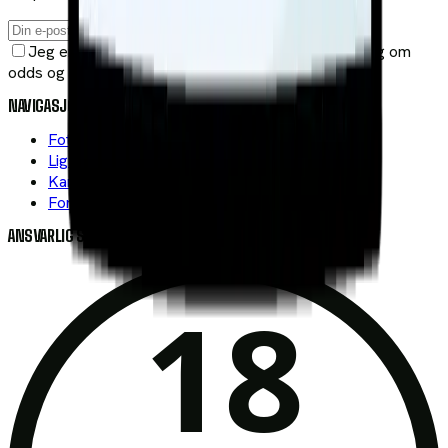
Meld på
Jeg er over 18 år og godtar å motta markedsføring om
odds og spill.
NAVIGASJON
Fotball
Ligaer
Kamper i dag
Forfattere
ANSVARLIG SPILL
18