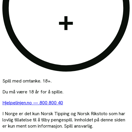
+
Spill med omtanke. 18+.
Du må være 18 år for å spille.
Hjelpelinjen.no
—
800 800 40
I Norge er det kun Norsk Tipping og Norsk Rikstoto som har
lovlig tillatelse til å tilby pengespill. Innholdet på denne siden
er kun ment som informasjon. Spill ansvarlig.