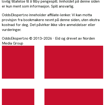
lovlig tillatelse til å tilby pengespill. Innholdet på denne siden
er kun ment som informasjon. Spill ansvarlig.
OddsEkspert.no inneholder affiliate-lenker. Vi kan motta
provisjon fra bookmakere nevnt på denne siden, uten ekstra
kostnad for deg. Det påvirker ikke våre anmeldelser eller
vurderinger.
OddsEkspert
.no
© 2013–
2026
·
Eid og drevet av
Norden
Media Group