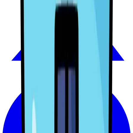
0
-
1
21
I. Okon
FOR
T
MM
25. juni
H
14
M. Mbokazi
FOR
Sør-Korea
1
-
0
6
M. Modiba
FOR
S
4
T. Mokoena
MF
18. juni
B
Tsjekkia
13
S. Sithole
MF
1
-
1
10
R. Ratomo
MF
U
11. juni
B
23
J. Adams
MF
Mexico
11
T. Zwane
MF
0
-
2
T
15
I. Rayners
ANG
29. mai
H
Nicaragua
9
L. Foster
ANG
0
-
0
Innbyttere
U
2
J. Sánchez Ramos
4
E. Álvarez Velázquez
7
L. Romo Barrón
10
E.
2
T. Matuludi
3
K. Ndamase
5
T. Mbatha
7
O. Appollis
8
T. Moremi
10