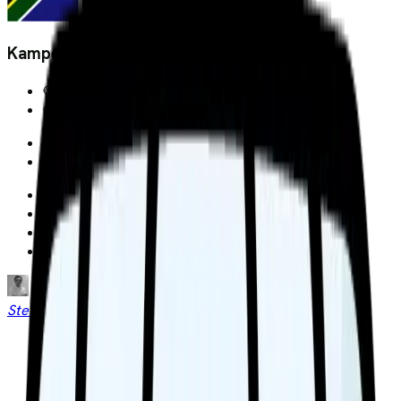
Sør-Afrika
Kampens hendelser
Julián Quiñones 9'
Raúl Jiménez 67'
Brian Gutiérrez 23'
César Montes 90+2'
Teboho Mokoena 17'
Yaya Sithole 49'
Nkosinathi Sibisi 74'
Themba Zwane 84'
Steffen Fonvig
Sjefredaktør & Sportsanalytiker