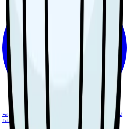
Følg oss på Telegram
Få ekspertenes spillforslag direkte på
Telegram og hold deg oppdatert