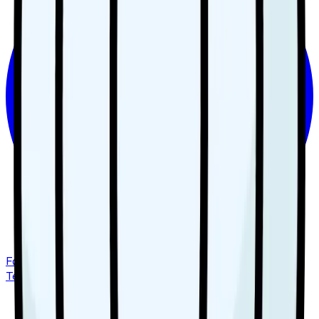
Følg oss på Telegram
Få ekspertenes spillforslag direkte på
Telegram og hold deg oppdatert