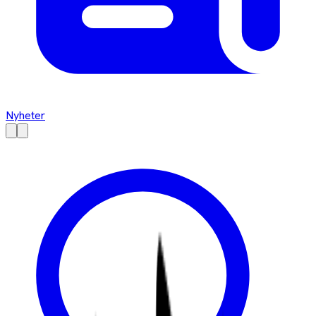
Nyheter