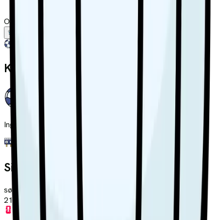
Oppdatert
08.08.2026
Oversikt
Tropp
Kamper
Resultater
Statistikk
Kamper
Ingen resultater
Siste kamper
søn. 28.06.
21:00