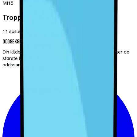
MI
15
Tropp
11 spillere
ODDSEKSPERT
.NO
#
2
Verdensmesterskap
Din kilde til fotball odds, statistikk og oddstips. Vi dekker de
Statistikk
Tropp
Kamper
Resultater
største ligaene med ekspertanalyser og
oddssammenligninger.
Form
Keepere
søn. 28.06.
21:00
Siste 4
#
Spiller
Nasjonalitet
Alder
Ingen resultater
Sør-Afrika
L
W
D
L
16
29
Sipho Chaine
0
-
1
Siste 4
Canada
Kamper spilt
:
4
Forsvarere
tor. 25.06.
03:00
Mål
#
Spiller
Nasjonalitet
Alder
TS
Scoret (snitt)
0.50
Sør-Afrika