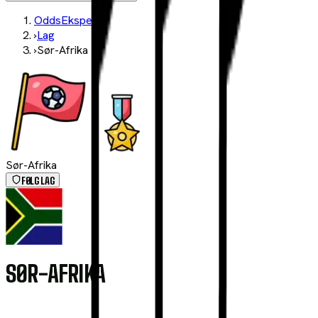
OddsEkspert
›
Lag
›
Sør-Afrika
Sør-Afrika
FØLG LAG
SØR-AFRIKA