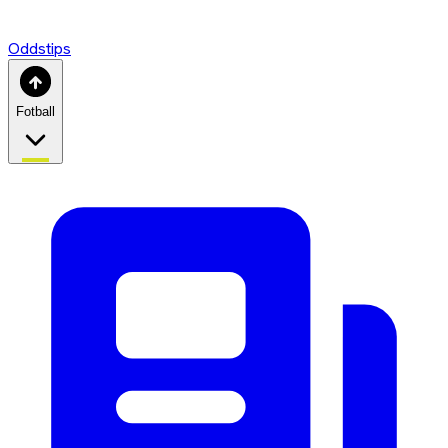
Oddstips
Fotball