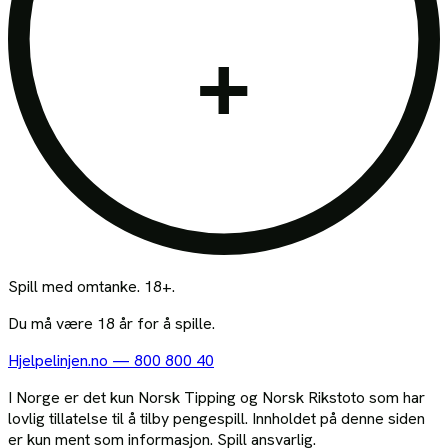
+
Spill med omtanke. 18+.
Du må være 18 år for å spille.
Hjelpelinjen.no
—
800 800 40
I Norge er det kun Norsk Tipping og Norsk Rikstoto som har
lovlig tillatelse til å tilby pengespill. Innholdet på denne siden
er kun ment som informasjon. Spill ansvarlig.