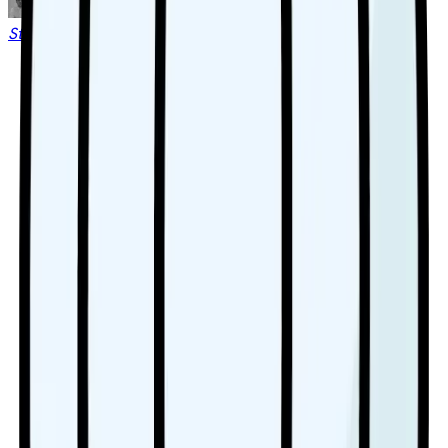
Steffen Fonvig
Sjefredaktør & Sportsanalytiker