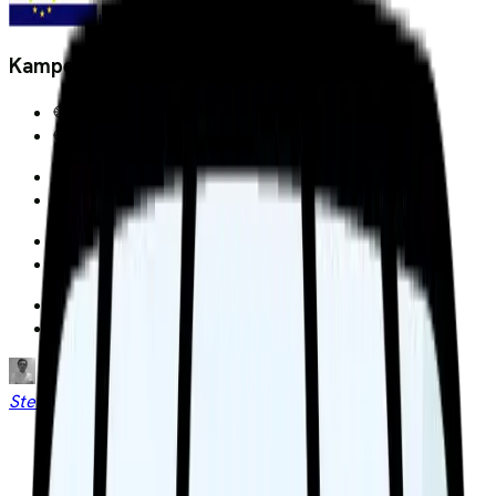
Kapp Verde
Kampens hendelser
Maxi Araújo 44'
Agustín Canobbio 45+6'
Kevin Lenini 21'
Hélio Varela 61'
Rodrigo Bentancur 20'
Mathías Olivera 58'
Sidny Lopes Cabral 5'
Diney Borges 90+3'
Steffen Fonvig
Sjefredaktør & Sportsanalytiker