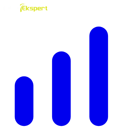
Gå til innhold