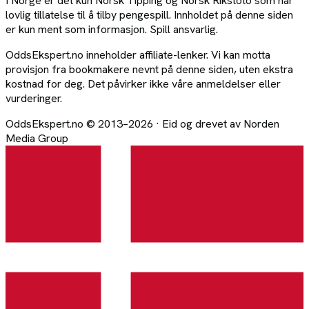
I Norge er det kun Norsk Tipping og Norsk Rikstoto som har
lovlig tillatelse til å tilby pengespill. Innholdet på denne siden
er kun ment som informasjon. Spill ansvarlig.
OddsEkspert.no inneholder affiliate-lenker. Vi kan motta
provisjon fra bookmakere nevnt på denne siden, uten ekstra
kostnad for deg. Det påvirker ikke våre anmeldelser eller
vurderinger.
OddsEkspert
.no
© 2013–
2026
·
Eid og drevet av
Norden
Media Group