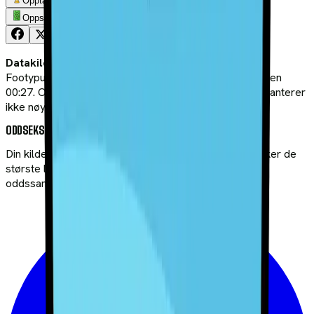
Opptakt
Stilling
H2H & Form
Statistikk
Oppstilling
Uruguay
Verdensmesterskap — Group H
Innbyrdes oppgjør
Lagoppstillinger
Lagstatistikk
Datakilde
:
Statistikk, odds og kampdata levert av
Uruguay
0
Footypulse.org.
Odds sist oppdatert
:
22.06.2026
klokken
#
Lag
K
S
U
T
MF
MI
+/-
P
1
Uruguay
uavgjorte
(
4-1-4-1
)
Kapp Verde
(
4-1-4-1
)
00:27
.
OddsEkspert er ikke tilknyttet tilbyderne og garanterer
Kapp Verde
1
3
2
1
0
5
0
+
5
7
Spania
0
Startoppstilling
Kapp Verde
ikke nøyaktigheten av odds.
2
Poeng
3
2
3
0
3
0
2
2
0
3
Kapp Verde
22. juni 2026
Uruguay
World Cup
Uruguay
0
Seire
0
ODDSEKSPERT
.NO
2
-
2
3
3
0
2
1
3
4
-1
2
Uruguay
2
Uavgjorte
3
23
N. Muslera Micol
MV
Kapp Verde
Din kilde til fotball odds, statistikk og oddstips. Vi dekker de
1
Tap
0
4
3
0
2
1
1
5
-4
2
Saudi-Arabia
13
G. Varela Olivera
FOR
største ligaene med ekspertanalyser og
1.0
Mål per kamp
0.7
oddssammenligninger.
1.3
Innslupne mål/kamp
0.7
3
S. Cáceres Ramos
FOR
Uruguay - Siste kamper
-1
Målforskjell
0
16
M. Olivera Miramontes
FOR
T
U
U
U
U
25
J. Sanabria Magole
FOR
27. juni
H
Spania
5
M. Ugarte Ribeiro
MF
0
-
1
14
A. Canobbio Graviz
MF
T
22. juni
H
6
R. Bentancur Colmán
MF
Kapp Verde