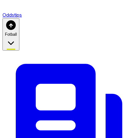
Oddstips
Fotball