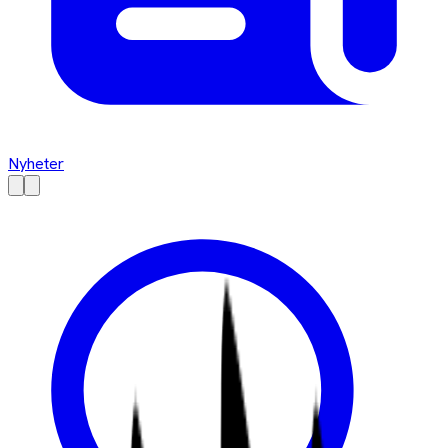
Nyheter