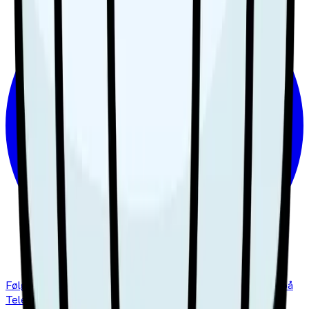
Følg oss på Telegram
Få ekspertenes spillforslag direkte på
Telegram og hold deg oppdatert