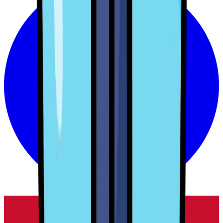
1
-
1
Hjørnespark
Italia
tor. 26.03.
Lag (snitt)
3.75
20:45
Totalt (snitt)
10.00
Over 8.5
75%
Over 9.5
75%
Wales
Over 10.5
25%
1
-
1
Bosnia-Hercegovina
Kort
tir. 18.11.
20:45
Lag (snitt)
2.00
Totalt (snitt)
3.25
Østerrike
Over 2.5
50%
1
-
1
Over 3.5
50%
Over 4.5
25%
Bosnia-Hercegovina
lør. 15.11.
Statistikk
20:45
K
19
Bosnia-Hercegovina
S
6
3
-
1