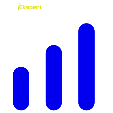
Gå til innhold