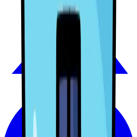
USA
10
E. Demirović
ANG
0
-
2
T
11
E. Džeko
ANG
24. juni
H
Innbyttere
Qatar
6
D. Zakaria Lako Lado
9
J. Manzambi
12
Y. Mvogo
14
A. Jasari
15
D
3
-
1
2
N. Mujakić
3
D. Hadzikadunic
8
A. Gigovic
9
S. Baždar
12
M. Jurkas
S
18. juni
B
Sveits
1
-
4
T
12. juni
B
Canada
1
-
1
U
6. juni
B
Panama
1
-
1
U