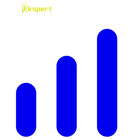
Gå til innhold