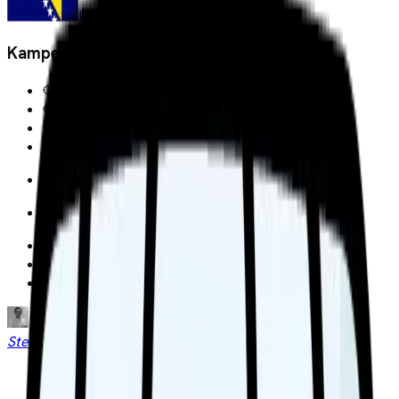
Bosnia-Hercegovina
Kampens hendelser
Johan Manzambi 74'
Rubén Vargas 84'
Johan Manzambi 90'
Granit Xhaka (str.) 90+7'
Ermin Mahmic 90+3'
Nico Elvedi 65'
Amar Dedić 59'
Edin Džeko 61'
Tarik Muharemović 80'
Steffen Fonvig
Sjefredaktør & Sportsanalytiker