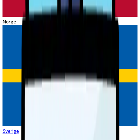
Norge
Sverige