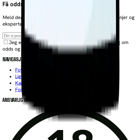
Få oddstips i innboksen
Meld deg på og få utvalgte kampforutsigelser, kampanjer og
ekspertanalyser direkte på e-post.
Meld på
Jeg er over 18 år og godtar å motta markedsføring om
odds og spill.
NAVIGASJON
Fotball
Ligaer
Kamper i dag
Forfattere
ANSVARLIG SPILL