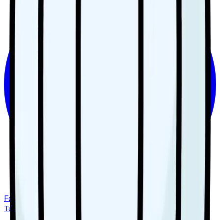
Følg oss på Telegram
Få ekspertenes spillforslag direkte på
Telegram og hold deg oppdatert