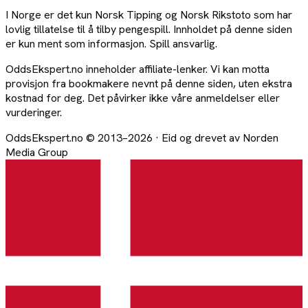
I Norge er det kun Norsk Tipping og Norsk Rikstoto som har
lovlig tillatelse til å tilby pengespill. Innholdet på denne siden
er kun ment som informasjon. Spill ansvarlig.
OddsEkspert.no inneholder affiliate-lenker. Vi kan motta
provisjon fra bookmakere nevnt på denne siden, uten ekstra
kostnad for deg. Det påvirker ikke våre anmeldelser eller
vurderinger.
OddsEkspert
.no
© 2013–
2026
·
Eid og drevet av
Norden
Media Group