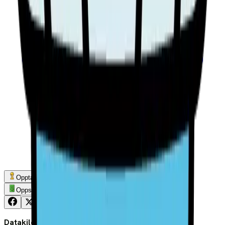
Opptakt
Stilling
H2H & Form
Statistikk
Oppstilling
Norge
Verdensmesterskap — Group I
Innbyrdes oppgjør
Lagoppstillinger
Lagstatistikk
Datakilde
:
Statistikk, odds og kampdata levert av