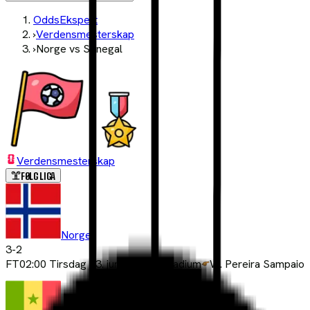
OddsEkspert
›
Verdensmesterskap
›
Norge vs Senegal
Norge
vs
Senegal
–
Verdensmesterskap
Verdensmesterskap
FØLG LIGA
Norge
3
-
2
FT
02:00 Tirsdag 23. juni
MetLife Stadium
W. Pereira Sampaio