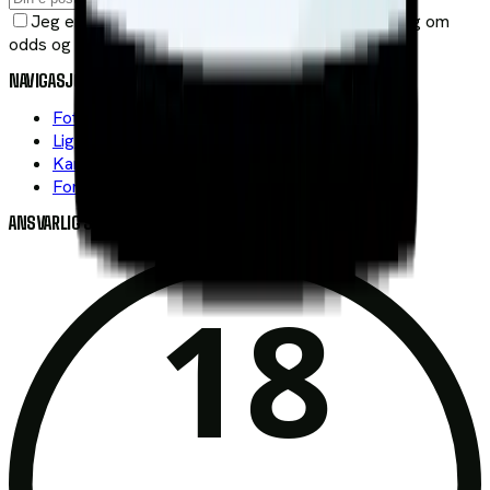
Jeg er over 18 år og godtar å motta markedsføring om
odds og spill.
NAVIGASJON
Fotball
Ligaer
Kamper i dag
Forfattere
ANSVARLIG SPILL
18