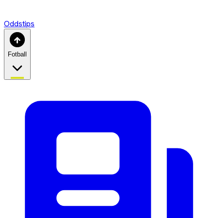
Oddstips
Fotball