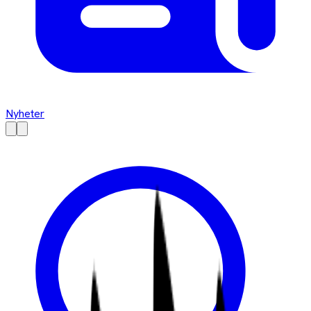
Nyheter