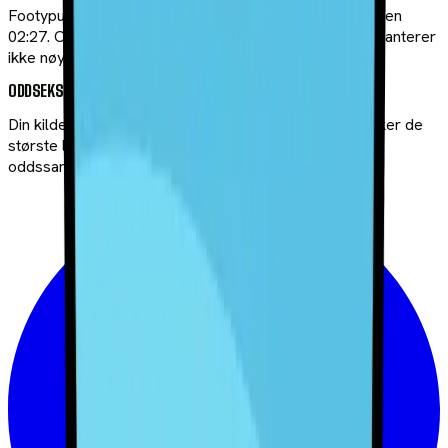
Norge
1
Footypulse.org.
Odds sist oppdatert
:
23.06.2026
klokken
#
Lag
K
S
U
T
MF
MI
+/-
P
0
Norge
uavgjorte
(
4-3-3
)
Senegal
(
4-2-3-1
)
02:27
.
OddsEkspert er ikke tilknyttet tilbyderne og garanterer
Senegal
1
3
3
0
0
10
2
+
8
9
Frankrike
0
Startoppstilling
Senegal
ikke nøyaktigheten av odds.
6
Poeng
3
2
3
2
0
1
8
7
+
1
6
Norge
23. juni 2026
Norge
World Cup
Norge
2
Seire
1
ODDSEKSPERT
.NO
3
-
2
3
3
1
0
2
8
6
+
2
3
Senegal
0
Uavgjorte
0
1
Ø. Håskjold Nyland
MV
Senegal
Din kilde til fotball odds, statistikk og oddstips. Vi dekker de
1
Tap
2
4
3
0
0
3
1
12
-11
0
Irak
26
J. Ryerson
FOR
største ligaene med ekspertanalyser og
2.7
Mål per kamp
2.7
oddssammenligninger.
2.3
Innslupne mål/kamp
2.0
3
K. Vassbakk Ajer
FOR
Norge - Siste kamper
+1
Målforskjell
+2
17
T. Heggem
FOR
T
S
S
T
S
5
D. Wolfe
FOR
11. juli
H
England
10
M. Ødegaard
MF
1
-
2
8
S. Berge
MF
T
5. juli
B
14
F. Aursnes
MF
Brasil
7
A. Sørloth
ANG
2
-
1
S
9
E. Haaland
ANG
30. juni
B
Elfenbenskysten
20
A. Nordby Nusa
ANG