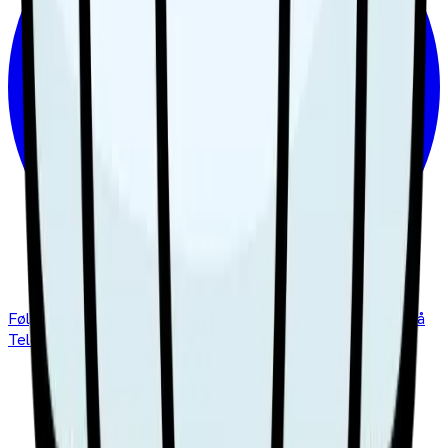
Følg oss på Telegram
Få ekspertenes spillforslag direkte på
Telegram og hold deg oppdatert