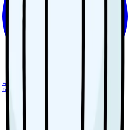
Følg oss på Telegram
Få ekspertenes spillforslag direkte på
Telegram og hold deg oppdatert