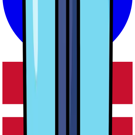
Kort
fre. 23.01.
02:00
Angripere
Lag (snitt)
1.67
Totalt (snitt)
2.67
Panama
Over 2.5
67%
#
Spiller
Nasjonalitet
Alder
0
-
1
Over 3.5
0%
GH
Over 4.5
0%
9
20
Mexico
Gustavo Herrera
søn. 18.01.
Statistikk
22:00
19
25
Kahiser Lenis
-
25
K
21
Bolivia
Azarias Londoño
S
7
1
-
1
EC
U
6
-
27
Panama
T
8
Everardo Ernesto Rose Clarke
ons. 19.11.
MF
27
02:00
-
27
Tomás Rodríguez
MI
32
Clean sheets
5
RM
Panama
-
21
Snitt mål scoret
1.3
Rafael Mosquera
3
-
0
Snitt mål sluppet inn
1.5
El Salvador
-
28
Janpol Morales
fre. 14.11.