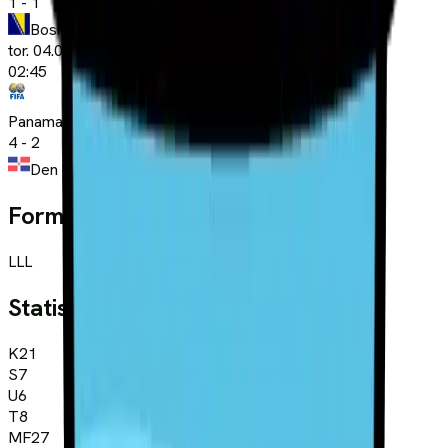
1
-
1
Bosnia-Hercegovina
tor. 04.06.
02:45
Panama
4
-
2
Den dominikanske republikk
Form
L
L
L
Statistikk
K
21
S
7
U
6
T
8
MF
27