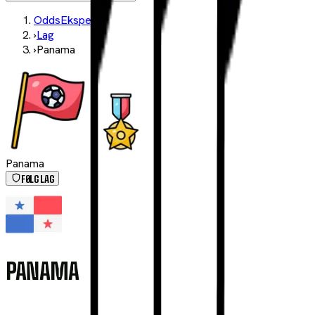
OddsEkspert
›
Lag
›
Panama
Panama
FØLG LAG
PANAMA