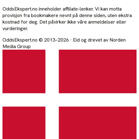
OddsEkspert.no inneholder affiliate-lenker. Vi kan motta
provisjon fra bookmakere nevnt på denne siden, uten ekstra
kostnad for deg. Det påvirker ikke våre anmeldelser eller
vurderinger.
OddsEkspert
.no
© 2013–
2026
·
Eid og drevet av
Norden
Media Group