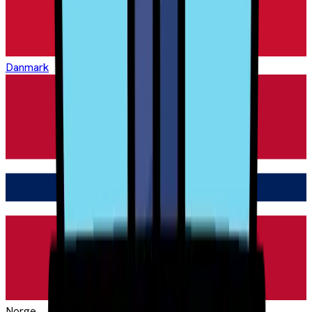
03:00
-
32
Omar Browne
-
38
Guatemala
Alberto Quintero
2
-
3
-
26
Danmark
Eduardo Guerrero
Panama
ons. 15.10.
03:00
Panama
1
-
1
Suriname
lør. 11.10.
03:00
El Salvador
0
-
1
Panama
tir. 09.09.
03:30
Norge