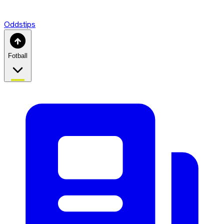
Oddstips
Fotball