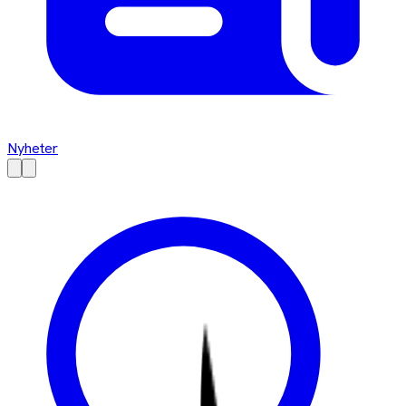
Nyheter