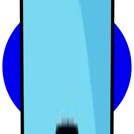
Keepere
søn. 09.08.
tor. 06.08.
14:30
20:00
Siste 10
#
Spiller
Nasjonalitet
Alder
PEC Zwolle
Ajax
D
W
D
L
D
W
W
L
D
W
1
25
Vitezslav Jaros
vs
3
-
1
Siste 10
Ajax
Shelbourne
Kamper spilt
:
10
12
20
Joeri Heerkens
tor. 13.08.
søn. 02.08.
20:45
14:30
22
42
Mål
Remko Pasveer
26
28
Scoret (snitt)
1.70
Maarten Paes
Shelbourne
FC Volendam
Sluppet inn (snitt)
0.80
vs
1
-
3
PR
Totalt (snitt)
2.50
52
21
Ajax
Ajax
Paul Reverson
tor. 30.07.
Over/Under
20:00
Forsvarere
Over 0.5
90%
Ajax
Over 1.5
90%
#
Spiller
Nasjonalitet
Alder
4
-
1
Over 2.5
50%
2
26
Over 3.5
20%
Lucas Rosa
Vojvodina
søn. 26.07.
3
23
Begge lag scorer
Anton Gaaei
14:00