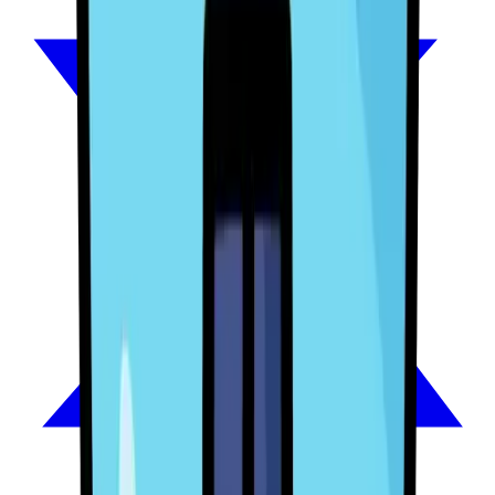
4
29
BTTS Ja
50%
Ko Itakura
Ajax
BTTS Nei
50%
2
-
1
5
26
Owen Wijndal
Burnley
Resultater
15
23
tor. 23.07.
Youri Baas
20:00
Seier
40%
30
18
Aaron Bouwman
Uavgjort
40%
Tap
20%
Vojvodina
32
27
Takehiro Tomiyasu
1
-
4
Annet
36
20
Ajax
Dies Janse
lør. 18.07.
Holdt nullen
50%
37
26
15:30
Josip Sutalo
Uten mål
10%
GA
41
21
Ajax
1. omgang
Gerald Alders
1
-
0
1O Mål (snitt)
1.10
47
29
Olympiacos F.C.
Oleksandr Zinchenko
1O Over 0.5
80%
ons. 15.07.
-
29
1O Over 1.5
70%
17:00
Caio Henrique
1O BTTS
20%