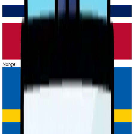
FC Utrecht
lør. 02.05.
23
34
Steven Berghuis
20:00
25
33
Wout Weghorst
Ajax
MI
2
-
2
27
19
Maximilian Ibrahimović
PSV
lør. 25.04.
-
23
Marcos Leonardo
20:00
-
21
Norge
Amourricho Van Axel-Dongen
NAC Breda
0
-
2
Ajax
lør. 11.04.
21:00
Heracles Almelo
0
-
3
Ajax