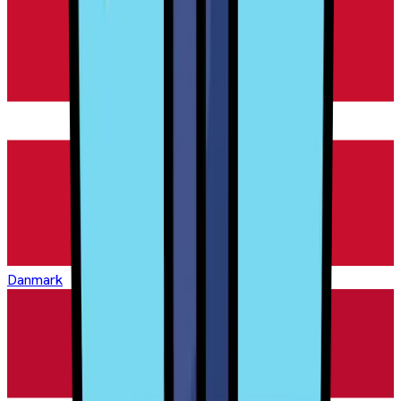
Over 4.5
20%
1
-
1
SS
FC Utrecht
48
18
Statistikk
Sean Steur
tor. 21.05.
18:45
-
31
K
28
Branco van den Boomen
S
14
Ajax
U
9
Angripere
2
-
0
T
5
MF
51
FC Groningen
#
Spiller
Nasjonalitet
Alder
MI
28
søn. 17.05.
MC
Clean sheets
9
14:30
7
20
Snitt mål scoret
1.8
Maher Carrizo
Snitt mål sluppet inn
1.0
SC Heerenveen
7
23
Raúl Moro
0
-
0
Danmark
9
28
Ajax
Kasper Dolberg
søn. 10.05.
11
21
16:45
Mika Godts
17
27
Oliver Edvardsen
Ajax
1
-
2
19
20
Don-Angelo Konadu