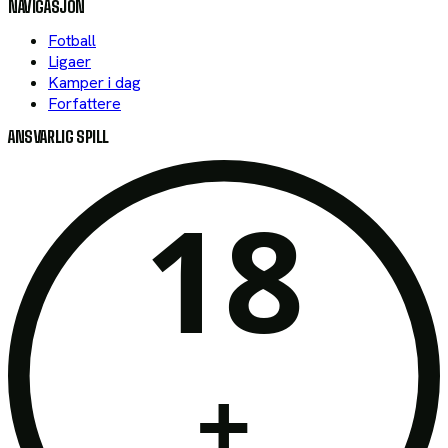
NAVIGASJON
Fotball
Ligaer
Kamper i dag
Forfattere
ANSVARLIG SPILL
18
+