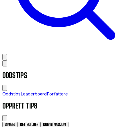
ODDSTIPS
Oddstips
Leaderboard
Forfattere
OPPRETT TIPS
SINGEL
BET BUILDER
KOMBINASJON