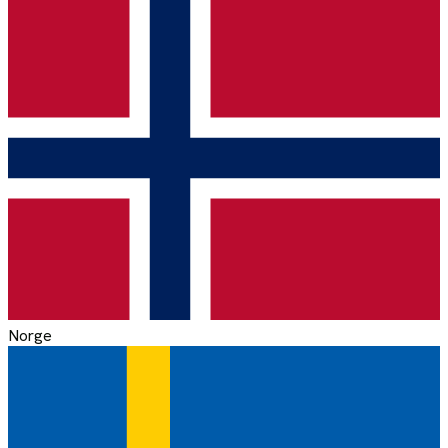
Norge