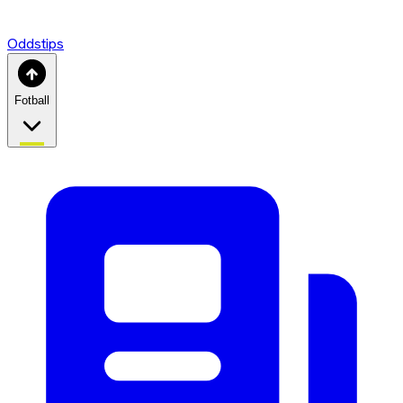
Oddstips
Fotball