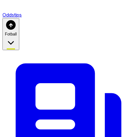
Oddstips
Fotball