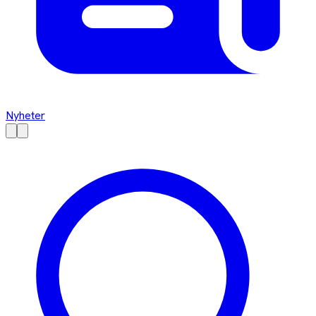
Nyheter