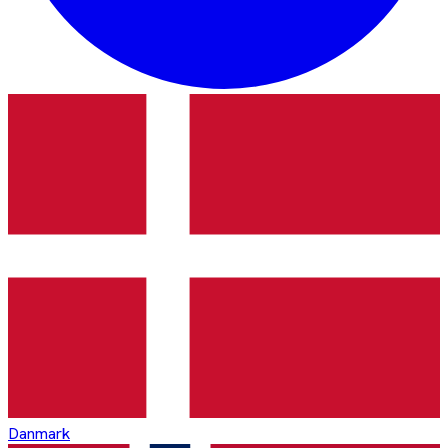
Danmark