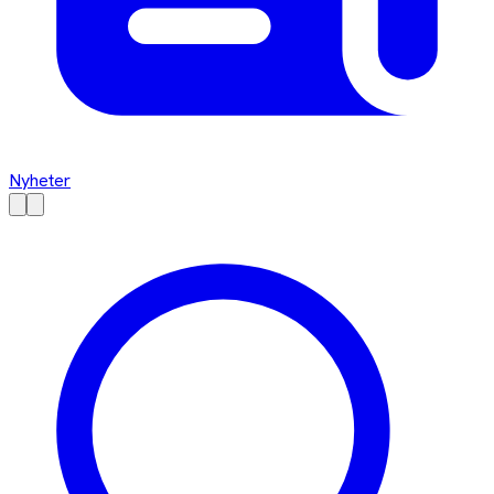
Nyheter