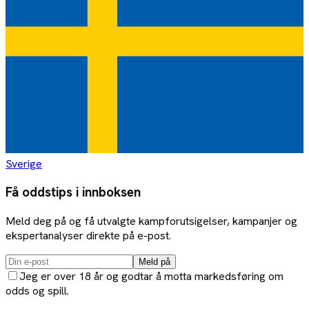
Sverige
Få oddstips i innboksen
Meld deg på og få utvalgte kampforutsigelser, kampanjer og
ekspertanalyser direkte på e-post.
Meld på
Jeg er over 18 år og godtar å motta markedsføring om
odds og spill.