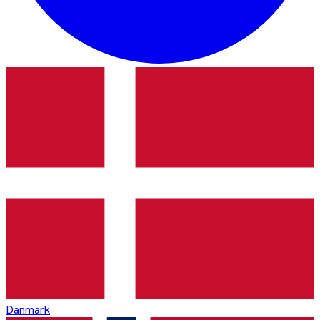
Danmark