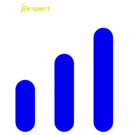
Gå til innhold