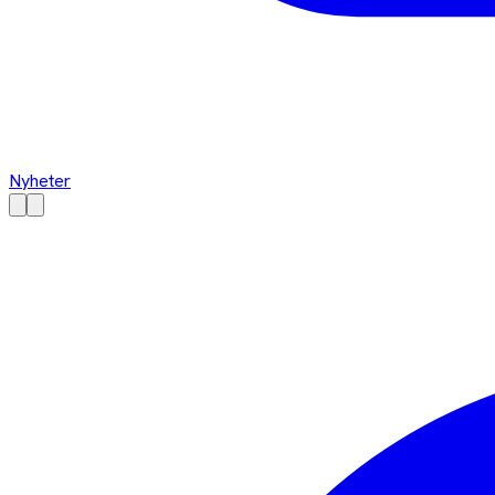
Nyheter