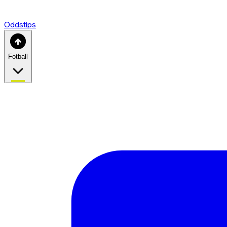
Oddstips
Fotball