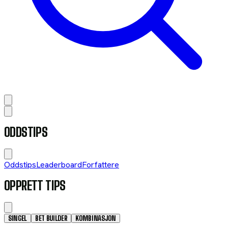
ODDSTIPS
Oddstips
Leaderboard
Forfattere
OPPRETT TIPS
SINGEL
BET BUILDER
KOMBINASJON