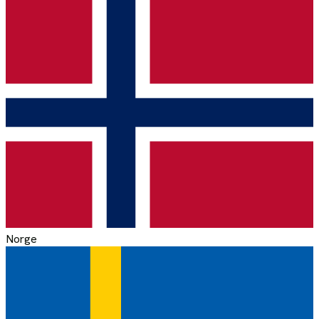
Norge