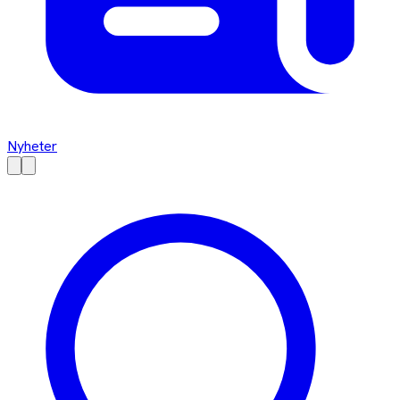
Nyheter