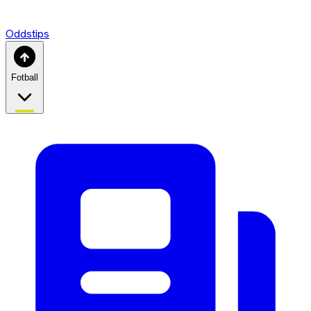
Oddstips
Fotball